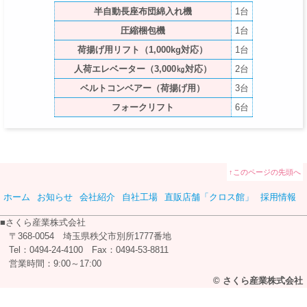
半自動長座布団
綿入れ機
1台
圧縮梱包機
1台
荷揚げ用リフト（1,000kg対応）
1台
人荷エレベーター（3,000㎏対応）
2台
ベルトコンベアー
（荷揚げ用）
3台
フォークリフト
6台
↑このページの先頭へ
ホーム
お知らせ
会社紹介
自社工場
直販店舗「クロス館」
採用情報
■さくら産業株式会社
〒368-0054
埼玉県秩父市別所1777番地
Tel：0494-24-4100
Fax：0494-53-8811
営業時間：9:00～17:00
© さくら産業株式会社