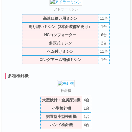
アドラーミシン
高速口縫い用
ミシン
11台
周り縫いミシン
（2本針装備変更可）
1台
NCコンフォーター
6台
多頭式ミシン
2台
ヘム付けミシン
11台
ロングアーム補修ミシン
1台
多種検針機
検針機
大型検針・金属探知機
4台
小型検針機
1台
据置型小型検針機
1台
ハンド検針機
4台